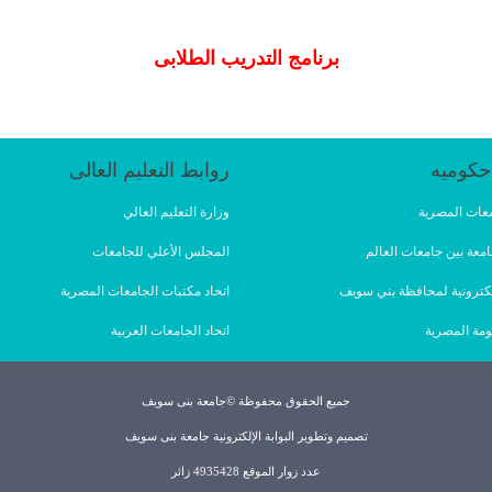
برنامج التدريب الطلابى
حكوميه
روابط التعليم العالى
امعات المصرية
وزارة التعليم العالي
امعة بين جامعات العالم
المجلس الأعلي للجامعات
لإلكترونية لمحافظة بني سويف
اتحاد مكتبات الجامعات المصرية
ومة المصرية
اتحاد الجامعات العربية
جميع الحقوق محفوظة ©جامعة بنى سويف
تصميم وتطوير البوابة الإلكترونية جامعة بنى سويف
عدد زوار الموقع 4935428 زائر