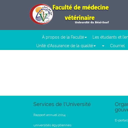
À propos de la Faculté
Les étudiants et l’
Unité d'Assurance de la qualité
Courriel
Services de l'Université
Organ
gouv
Rapport annuel 2014
E-portai
universités égyptiennes