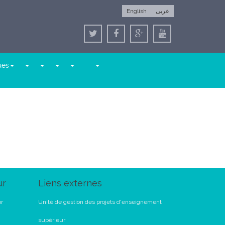
English
عربى
ues
ur
Liens externes
ur
Unité de gestion des projets d'enseignement
supérieur