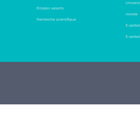
Universi
Emplois vacants
monde
Recherche scientifique
E-portai
E-porta