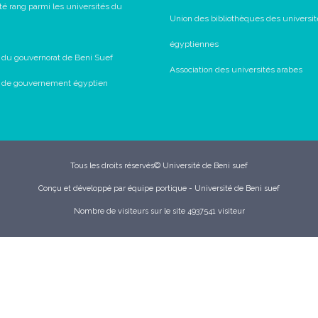
té rang parmi les universités du
Union des bibliothèques des universit
égyptiennes
l du gouvernorat de Beni Suef
Association des universités arabes
il de gouvernement égyptien
Tous les droits réservés© Université de Beni suef
Conçu et développé par équipe portique - Université de Beni suef
Nombre de visiteurs sur le site 4937541 visiteur