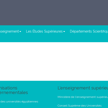
enseignement
Les Études Supérieures
Départements Scientifiq
isations
L'enseignement supérie
ernementales
Ministère de l'enseignement supérie
l des universités égyptiennes
Conseil Suprême des Universités