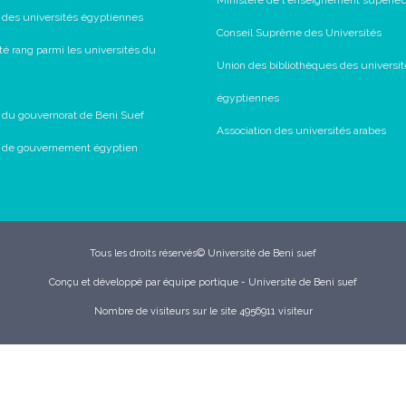
Ministère de l'enseignement supérie
l des universités égyptiennes
Conseil Suprême des Universités
té rang parmi les universités du
Union des bibliothèques des universit
égyptiennes
l du gouvernorat de Beni Suef
Association des universités arabes
il de gouvernement égyptien
Tous les droits réservés© Université de Beni suef
Conçu et développé par équipe portique - Université de Beni suef
Nombre de visiteurs sur le site 4956911 visiteur