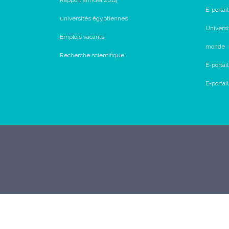
Rapport annuel 2014
E-portai
universités égyptiennes
Universi
Emplois vacants
monde
Recherche scientifique
E-portai
E-porta