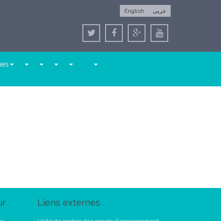
English
عربى
ues
ur
Liens externes