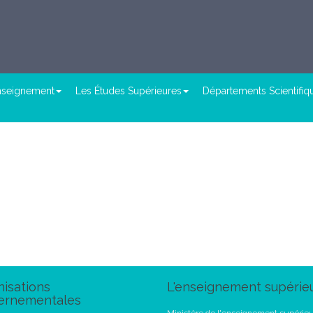
enseignement
Les Études Supérieures
Départements Scientifiq
isations
L'enseignement supérie
ernementales