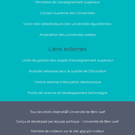
Ministère de l'enseignement supérieur
Conseil Suprême des Universités
Union des bibliothèques des universités égyptiennes
Association des universités arabes
Liens externes
Unité de gestion des projets d'enseignement supérieur
Autorité nationale pour la qualité de l'Éducation
Centre national d'éducation électronique
Fonds de science et développement technologie
Tous les droits réservés© Université de Beni suef
Conçu et développé par équipe portique - Université de Beni suef
Nombre de visiteurs sur le site 4932420 visiteur