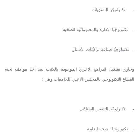
- تكنولوجٌيا البصرٌيات
- تكنولوجٌيا الادارة والمعلوماتٌية الصحٌية
- تكنولوجيٌا صناعة تركيٌبات الأسنان
وجاري تشغيل البرامج الاخري الموجودة باللائحة بعد أخذ موافقة لجنة
القطاع التكنولوجي بالمجلس الاعلي للجامعات وهي :
- تكنولوجٌيا التنفس الصناعًي
- تكنولوجٌيا الصحة العامة