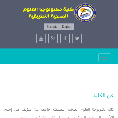
Français
English
Toggle
navigation
عن الكلية
كليٌة تكنولوجيٌا العلوم الصحٌية التطبيقيٌة جامعة بنيً سوٌيف هي إحدى
الكلٌيات المصرٌية المتميٌزة وهي اول كليٌة حكومٌية من نوعها بمصر و