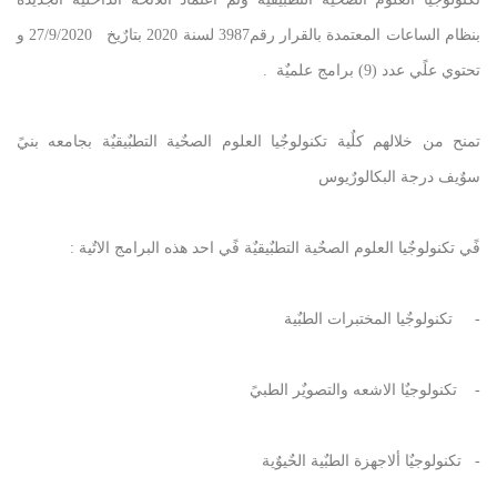
بنظام الساعات المعتمدة بالقرار رقم3987 لسنة 2020 بتارٌيخ 27/9/2020 و
تحتوي علًي عدد (9) برامج علميٌة .
تمنح من خلالهم كلٌية تكنولوجٌيا العلوم الصحٌية التطبٌيقيٌة بجامعه بنيً
سوٌيف درجة البكالورٌيوس
فًي تكنولوجٌيا العلوم الصحٌية التطبٌيقيٌة فًي احد هذه البرامج الاتٌية :
- تكنولوجٌيا المختبرات الطبٌية
- تكنولوجيٌا الاشعه والتصويٌر الطبيً
- تكنولوجيٌا ألاجهزة الطبٌية الحٌيوٌية