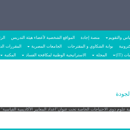
اس والتقويم
منصة إجادة
المواقع الشخصية لأعضاء هيئة التدريس
الر
رونية
بوابة الشكاوي و المقترحات
الجامعات المصرية
المقررات الد
 (IT)
المجلة
الاستراتيجية الوطنية لمكافحة الفساد
المكتبة
جودة
علوم ذوى الاحتياجات الخاصة تحت عنوان"اعداد المعايير الأكاديمية القياسي