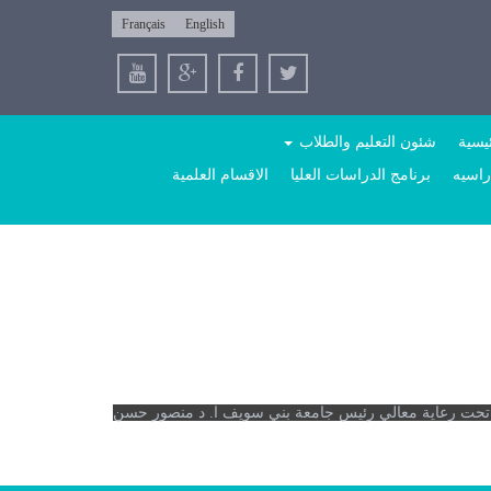
Français
English
ئيسية
شئون التعليم والطلاب
راسيه
برنامج الدراسات العليا
الاقسام العلمية
ة" تحت رعاية معالي رئيس جامعة بني سويف ا. د منصور حسن