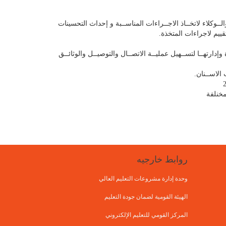
الــوكلاء لاتخــاذ الاجــراءات المناســبة و إحداث التحسينات
قييم لاجراءات المتخذة.
رتهــا لتســهيل عمليــة الاتصــال والتوصيــل والوثائــق
 الاســنان.
مخنلفة
روابط خارجيه
وحدة إدارة مشروعات التعليم العالي
الهيئة القومية لضمان جودة التعليم
المركز القومي للتعليم الإلكتروني