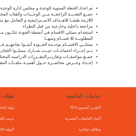
تم اعداد الخطة السنوية للوحدة و مجلس ادارة الوحدة
جمــع التغذيــة الراجعــة مــن الوحــدات والفئات المختل
اللازمة طبقــا للاهــداف الاســتراتيجية و التعامل مع 
مراجعة داخلية وخارجية من قبل النظراء
استخدام ممثلي الاقسام في أنشطة الجودة تتكــون مــن 
المطلوبــة للا قســام ومنهــا
ممثلــي الاقســام بوحــدة الجــودة أثبتــوا نجاحهــم فـ
تــم إجــراء اجتماعــات حيــث شــارك ممثلــوا اللجان و منسق
جمــع مواصفــات وتقاريــرالمقــررات الدراسيه المختل
إعــداد وعــرض محاضــرة حــول أهميــة ملفــات المقــ
خدمات الجامعة
هيئات 
التقرير السنوي 2014
بوابة الج
أخبار الجامعات المصرية
ترتيب الج
وظائف شاغرة
البوابة ا