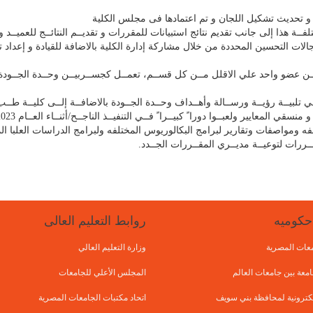
 و تحديث تشكيل اللجان و تم اعتمادها فى مجلس الكلية
فــة هذا إلى جانب تقديم نتائج استبيانات للمقررات و تقديــم النتائــج للعميــد و
مجالات التحسين المحددة من خلال مشاركة إدارة الكلية بالاضافة للقيادة و إعداد ت
عضو واحد علي الاقلل مــن كل قســم، تعمــل كجســربيــن وحــدة الجــودة وإدا
ـي تلبيــة رؤيــة ورســالة وأهــداف وحــدة الجــودة بالاضافــة إلــى كليــة طــب
ي المعايير ولعبــوا دورا ً كبيــرا ً فــي التنفيــذ الناجــح/أثنــاء العــام 2023
فه ومواصفات وتقارير لبرامج البكالوريوس المختلفه ولبرامج الدراسات العلبا ال
ررات لتوعيــة مديــري المقــررات الجــدد.
حكوميه
روابط التعليم العالى
امعات المصرية
وزارة التعليم العالي
امعة بين جامعات العالم
المجلس الأعلي للجامعات
لإلكترونية لمحافظة بني سويف
اتحاد مكتبات الجامعات المصرية