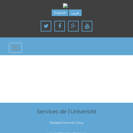
English
عربى
Toggle
navigation
Services de l'Université
Rapport annuel 2014