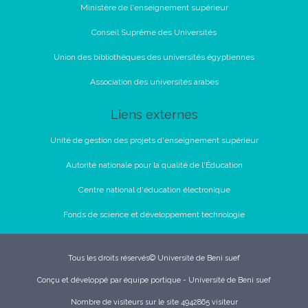
Ministère de l'enseignement supérieur
Conseil Suprême des Universités
Union des bibliothèques des universités égyptiennes
Association des universités arabes
Liens externes
Unité de gestion des projets d'enseignement supérieur
Autorité nationale pour la qualité de l'Éducation
Centre national d'éducation électronique
Fonds de science et développement technologie
Tous les droits réservés© Université de Beni suef
Conçu et développé par équipe portique - Université de Beni suef
Nombre de visiteurs sur le site 4942865 visiteur