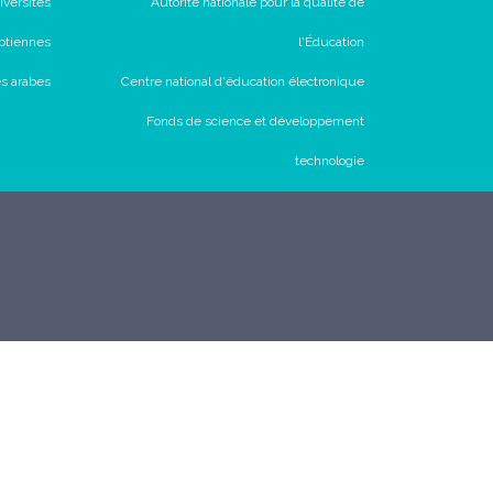
iversités
Autorité nationale pour la qualité de
ptiennes
l'Éducation
és arabes
Centre national d'éducation électronique
Fonds de science et développement
technologie