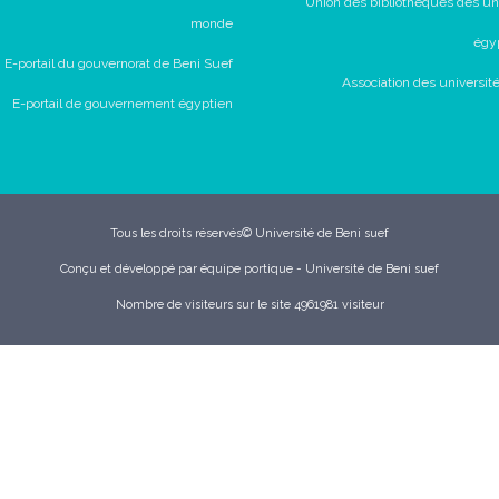
Union des bibliothèques des un
monde
égy
E-portail du gouvernorat de Beni Suef
Association des universit
E-portail de gouvernement égyptien
Tous les droits réservés© Université de Beni suef
Conçu et développé par équipe portique - Université de Beni suef
Nombre de visiteurs sur le site 4961981 visiteur