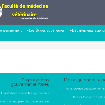
 l’enseignement
Les Études Supérieures
Départements Scienti
Organisations
L'enseignement supé
gouvernementales
Ministère de l'enseignement s
E-portail des universités égyptiennes
Conseil Suprême des Uni
niversité rang parmi les universités du