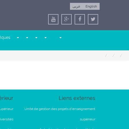
عربى
English
fiques
rieur
Liens externes
upérieur
Unité de gestion des projets d'enseignement
versités
supérieur