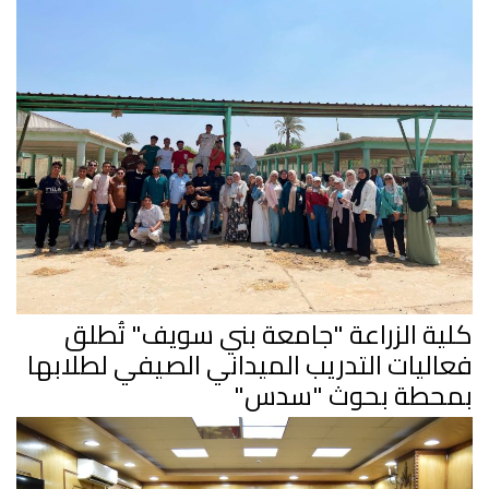
كلية الزراعة "جامعة بني سويف" تُطلق
فعاليات التدريب الميداني الصيفي لطلابها
بمحطة بحوث "سدس"