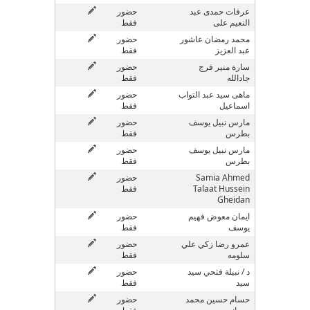
عرفات حمدى عبد
حضور
النعيم على
فقط
محمد رمضان عاشور
حضور
عبد العزيز
فقط
سارة منير فرج
حضور
جادالله
فقط
ماهى سيد عبد التواب
حضور
اسماعيل
فقط
مارس نبيل يوسف
حضور
بطرس
فقط
مارس نبيل يوسف
حضور
بطرس
فقط
Samia Ahmed
حضور
Talaat Hussein
فقط
Gheidan
ايمان معوض فهيم
حضور
يوسف
فقط
عمرو رضا زكي علي
حضور
سلومه
فقط
د / نبيلة فتحي سيد
حضور
سيد
فقط
حسام حسين محمد
حضور