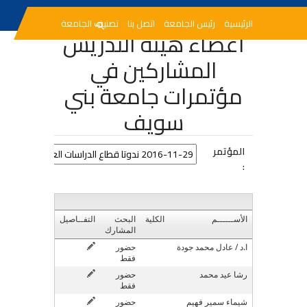
الرئيسية
رئيس الجامعة
اتصل بنا
تصنيف الجامعة
أعضاء هيئة التدريس
المشاركين في
مؤتمرات جامعة بني
سويف
المؤتمر
:
الأســــــم
الكلية
البحث
التفــاصيل
المشارك
ا.د / عادل محمد جودة
حضور
فقط
رشا عيد محمد
حضور
فقط
شيماء سمير فهيم
حضور