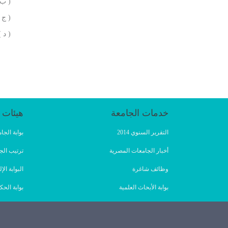
( ب 
( ج 
( د 
خدمات الجامعة
هيئات 
التقرير السنوي 2014
بوابة الج
أخبار الجامعات المصرية
ترتيب الج
وظائف شاغرة
البوابة ا
بوابة الأبحاث العلمية
بوابة الحك