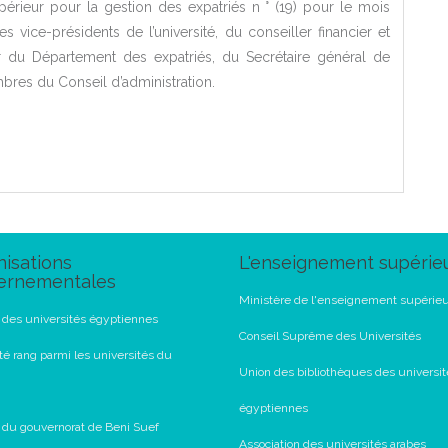
érieur pour la gestion des expatriés n ° (19) pour le mois
s vice-présidents de l’université, du conseiller financier et
ur du Département des expatriés, du Secrétaire général de
mbres du Conseil d’administration.
isations
L'enseignement supérie
ernementales
Ministère de l'enseignement supérie
l des universités égyptiennes
Conseil Suprême des Universités
té rang parmi les universités du
Union des bibliothèques des universit
égyptiennes
l du gouvernorat de Beni Suef
Association des universités arabes