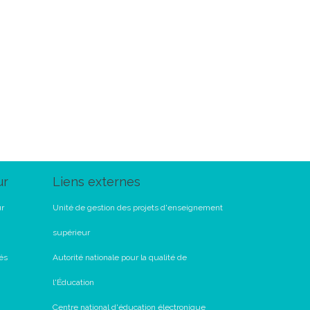
ur
Liens externes
ur
Unité de gestion des projets d'enseignement
supérieur
és
Autorité nationale pour la qualité de
l'Éducation
Centre national d'éducation électronique