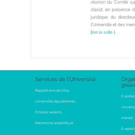
réunion du Comité sup
d’août, en présence de
juridique, du directe
l’Université et des me
[lire la suite..]
Services de l'Université
Organ
gouv
Rapport annuel 2014
E-portai
universités égyptiennes
Universi
Emplois vacants
monde
Recherche scientifique
E-portai