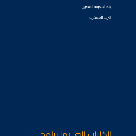
بنك المعرفه المصرى
التربيه العسكريه
الكليات التى بها برامج