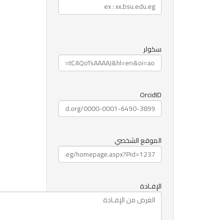
سكولر
OrcidID
الموقع الشخصي
الإفـادة