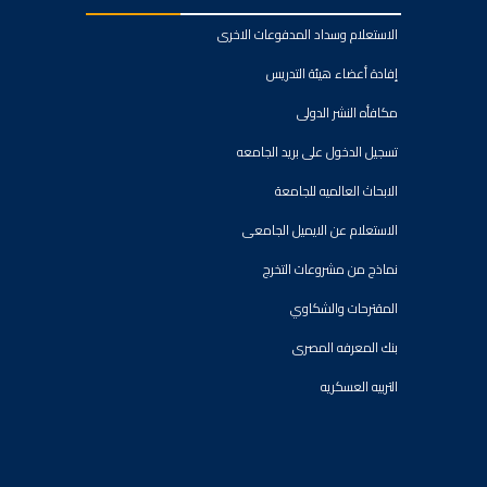
الاستعلام وسداد المدفوعات الاخرى
إفادة أعضاء هيئة التدريس
مكافأه النشر الدولى
تسجيل الدخول على بريد الجامعه
الابحاث العالميه للجامعة
الاستعلام عن الايميل الجامعى
نماذج من مشروعات التخرج
المقترحات والشكاوي
بنك المعرفه المصرى
التربيه العسكريه