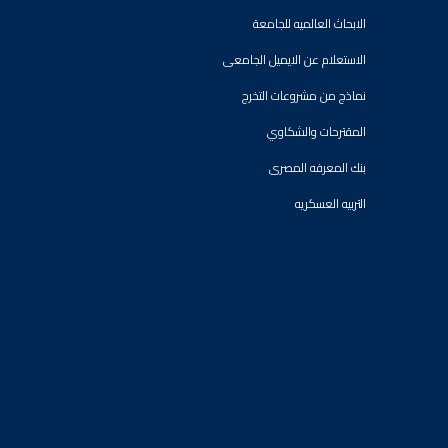
الابحاث العالميه للجامعة
الاستعلام عن الايميل الجامعى
نماذج من مشروعات التخرج
المقترحات والشكاوي
بنك المعرفه المصرى
التربيه العسكريه