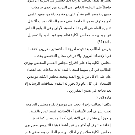
يشترط لقيد الطالب لدرجة الماجستير في التربية أن يكون
حاصلاً على الدبلوم الخاص في التربية من إحدى جامعات
جمهورية مصر العربية أو على درجة معادلة من معهد علمي
أخر معترف به من الجامعة وفي جميع الحالات يجب ألا يقل
تقديره العام في الدرجة الجامعية الأولى وفي الدبلوم الخاص
عن جيد ويحدد مجلس الكلية نظم ومواعيد القيد والتسجيل .
مادة (51) :
يدرس الطالب بعد قيده لدرجة الماجستير مقررين أحدهما
في الإحصاء التربوي والآخر في مجال التخصص يحدده
مجلس الكلية بناء على اقتراح مجلس القسم المختص ويؤدي
الطالب في كل منهما امتحانا لمدة ثلاث ساعات بعد انقضاء
عام على الأقل من تاريخ القيد ويحدد مجلس الكلية موعدين
للامتحان في كل عام ولا يجوز له التقدم لمناقشة الرسالة إلا
بعد نجاحه في هذين المقررين .
مادة (52) :
يكلف الطالب بإجراء بحث في موضوع يقره مجلس الجامعة
تحت إشراف أحد الأساتذة أو الأساتذة المساعدين بالكلية .
ويجوز أن يشترك في الإشراف أحد المدرسين كما تجوز
إضافة مشرف أو أكثر من غير أعضاء هيئة التدريس ممن يرى
مجلس الكلية صلاحيتهم لذلك . ويقدم الطالب بعد مضي عام