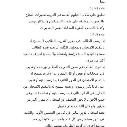
معا
.
مادة (39) :
تطبق علي طلاب الدبلوم العامة في التربية تقديرات النجاح
والرسوب المطبقة علي طلاب الليسانس والبكالوريوس
وكذلك النسب المئوية المقابلة لنفس التقديرات
.
مادة (40) :
إذا رسب الطالب في مقرر التدريب الطلابي لا يسمح ل
ه
بالتقدم للامتحان ولمجلس الكلية أن يعيد قيد
ه
كطالب
مستجد فيعيد السنة دراسة وامتحانا ولا يسمح ل
ه
بإعادة القيد
أكثر من مرة
.
إذا نجح الطالب في مقرر التدريب الطلابي ورسب أو تغيب
في امتحانات أو بعض أو كل المقررات الأخرى يسمح ل
ه
بالتقدم للامتحان في الدور الثاني فيما رسب في
ه
أو تغيب
عن
ه
.
فإذا تكرر رسوب
ه
أو تغيب
ه
يسمح له بالتقدم للامتحان من
الخارج في العام التالي فيما رسب فيه أو تخلف عن
ه
. وفي
جميع الأحوال لا يجوز التخلف عن امتحان أي مقرر أكثر من
مرتين ولو كان التخلف بعذر مقبول
.
يعقد امتحان الدور الثاني في كل من السنتين ال
أولى
والثانية
في شهر سبتمبر من كل عام ولمجلس الكلية أن يحدد
مواعيد
أخرى
إذا كانت الظروف تقتضى ذلك
.