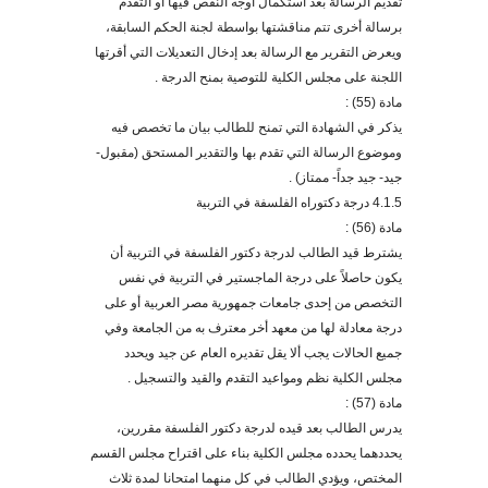
تقديم الرسالة بعد استكمال أوجه النقص فيها أو التقدم
برسالة أخرى تتم مناقشتها بواسطة لجنة الحكم السابقة،
ويعرض التقرير مع الرسالة
بعد إدخال التعديلات التي أقرتها
اللجنة على مجلس الكلية للتوصية
بمنح الدرجة .
مادة (55) :
يذكر في الشهادة التي تمنح للطالب بيان ما تخصص فيه
وموضوع الرسالة التي تقدم بها والتقدير المستحق (مقبول-
جيد- جيد جداً- ممتاز) .
4.1.5 درجة دكتوراه الفلسفة في التربية
مادة (56) :
يشترط قيد الطالب لدرجة دكتور الفلسفة في التربية أن
يكون حاصلاً على درجة الماجستير في التربية في نفس
التخصص من إحدى جامعات جمهورية مصر العربية أو على
درجة معادلة لها من معهد أخر معترف به من الجامعة وفي
جميع الحالات يجب ألا يقل تقديره العام عن جيد ويحدد
مجلس الكلية نظم ومواعيد التقدم والقيد والتسجيل .
مادة (57) :
يدرس الطالب بعد قيده لدرجة دكتور الفلسفة مقررين،
يحددهما يحدده مجلس الكلية بناء على اقتراح مجلس القسم
المختص، ويؤدي الطالب في كل منهما امتحانا لمدة ثلاث