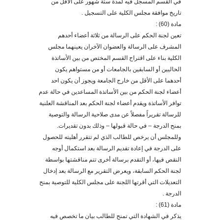
في القسم المسجل فيه لمدة ستة شهور على الأقل من
تاريخ موافقة مجلس الكلية على التسجيل .
مادة (60) :
تعين لجنة الحكم على الرسالة من ثلاثة أعضاء أحدهم
المشرف على الرسالة والعضوان الآخران يعينهما مجلس
الكلية بناء على اقتراح القسم المختص من بين الأساتذة
الحاليين أو السابقين بالجامعات أو من مستواهم يكون
أ
حدهما على الأقل من خارج الجامعة ويجوز أن يكون احد
أعضاء لجنة الحكم من بين الأساتذة المساعدين في حالة عدم
توافر الأساتذة ويقدم أعضاء لجنة الحكم بعد المناقشة العلنية
للرسالة تقريراً مفصلاً عن مدى صلاحية الرسالة والتوصية
بمنح الدرجة – في حالة قبولها – وذلك بدون تقديرات.
وللمجلس أن يرخص للطالب الذي لم تتقرر أهليته للحصول
على الدرجة في إعادة تقديم الرسالة بعد استكمال أوجه
النقص فيها، أو التقدم برسالة أخرى تتم مناقشتها بواسطة
لجنة الحكم السابقة، ويعرض التقرير مع الرسالة بعد إدخال
التعديلات التي أقرتها اللجنة على مجلس الكلية للتوصية بمنح
الدرجة .
مادة (61) :
يذكر في الشهادة التي تمنح للطالب بيان ما تخصص فيه