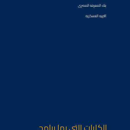
بنك المعرفه المصرى
التربيه العسكريه
الكليات التى بها برامج