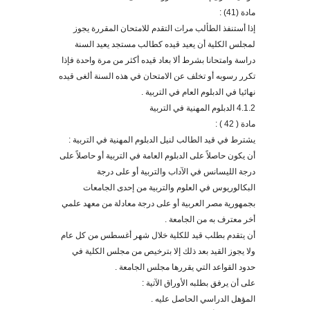
مادة (41) :
إذا أس
ت
نفذ ال
ط
ألب مرات التقدم للامتحان المقررة يجوز
لمجلس الكلية أن يعيد ق
يده
كطالب مستجد يعيد السنة
دراسة وامتحانا بشرط ألا بعاد قيده أكثر من مرة واحدة فإذا
تكرر رسوبه أو تخلف عن الامتحان في ه
ذه
السنة ألغى قيده
نهائيا في الدبلوم العام في التربية
.
4.1.2 الدبلوم المهنية في التربية
مادة ( 42 ) :
يشترط في قيد الطالب لنيل الدبلوم المهنية في التربية :
أن يكون حاصلاً على الدبلوم العامة في التربية أو حاصلاً على
درجة الليسانس في الآداب والتربية أو على درجة
البكالوريوس في العلوم والتربية من إحدى الجامعات
بجمهورية مصر العربية أو على درجة معادلة من معهد علمي
أخر معترف به من الجامعة .
أن يتقدم بطلب قيد للكلية خلال شهر أغسطس من كل عام
ولا يجوز القيد بعد ذلك إلا بترخيص من مجلس الكلية في
حدود القواعد التي يقررها مجلس الجامعة
.
على أن يرفق بطلبه الأوراق الآتية :
المؤهل الدراسي الحاصل عليه .