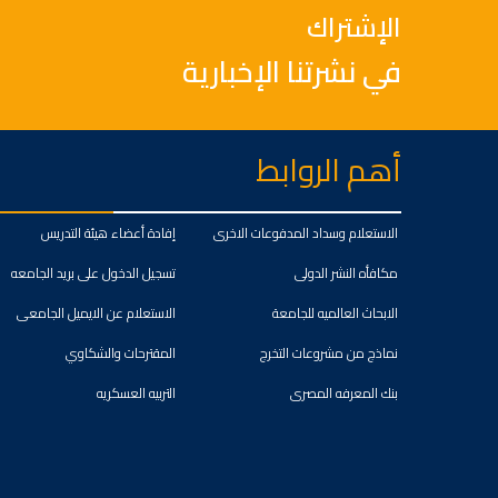
الإشتراك
في نشرتنا الإخبارية
أهم الروابط
الاستعلام وسداد المدفوعات الاخرى
إفادة أعضاء هيئة التدريس
مكافأه النشر الدولى
تسجيل الدخول على بريد الجامعه
الابحاث العالميه للجامعة
الاستعلام عن الايميل الجامعى
نماذج من مشروعات التخرج
المقترحات والشكاوي
بنك المعرفه المصرى
التربيه العسكريه