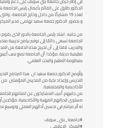
في إطار حرص جامعة بني سويف على دعم وتنمية ال
لعدد 19 مشاركًا من داخل وخارج الجامعة ، و
و بحضور الدكتور جمعة سعيد تهامى مدير المركز .
من جانبه ، اشاد رئيس الجامعة بالدور الذي يقوم ب
الجامعة تسعى دائمًا إلى توفير برامج تدريبية مت
والتدريب، لافتا إلى أن تخريج هذه الدفعة من ال
تعليمية حديثة، مؤكدا أن الجامعة تضع نصب أعينها
بمنظومة التعليم والبحث العلمي.
وأوضح الدكتور جمعة سعيد ان هذا البرنامج التدر
التدريس وإعداد نخبة من المدربين المؤهلين من 
الأكاديمية والمجتمعية.
من جانبهم، أعرب المشاركون عن امتنانهم للجامع
مستوى قدراتهم المهنية والأكاديمية، مؤكدين أ
له أثر مباشر في تحسين أدائهم العملي وتوسيع نط
#جامعة_بني_سويف
#المركز_الاعلامى