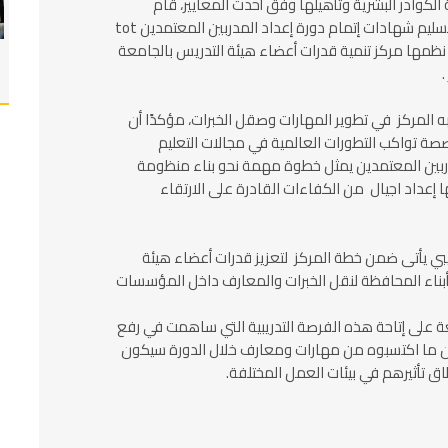
كوادر البشرية وتأهيلها وفق أحدث المعايير، قام
الدكتور طارق على القائم بأعمال رئيس الجامعة بتسليم شهادات إتمام دورة إعداد المدربين المعتمدين tot
التى نظمها مركز تنمية قدرات أعضاء هيئة التدريس بالجامعة
ه المركز في تطوير المهارات وصقل الخبرات، مؤكدًا أن
خصصة تواكب التطورات العالمية في مجالات التعليم
مدربين المعتمدين يمثل خطوة مهمة نحو بناء منظومة
 إعداد اجيال من الكفاءات القادرة على الارتقاء
يبي يأتى ضمن خطة المركز لتعزيز قدرات أعضاء هيئة
أبناء المحافظة لنقل الخبرات والمعارف داخل المؤسسات
ة على إتاحة هذه الفرصة التدريبية التي ساهمت في رفع
ن ما اكتسبوه من مهارات ومعارف خلال الدورة سيكون
اق تأثيرهم في بيئات العمل المختلفة.