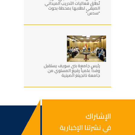
تُطلق فعاليات التدريب الميداني
الصيفي لطلابها بمحطة بحوث
"سدس"
رئيس جامعة بني سويف يستقبل
وفداً علمياً رفيع المستوي من
جامعة نانجينغ الصينية
الإشتراك
في نشرتنا الإخبارية