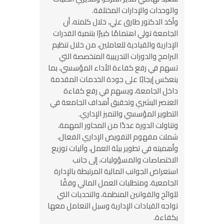
والوحدات والإدارات المختلفة.
وأكد الدكتور طارق علي، خلال كلمته، أن
الجامعة تولي اهتمامًا كبيرًا بتنمية القدرات
الإدارية والقيادية للعاملين، من خلال تنظيم
البرامج والدورات التدريبية المتخصصة التي
تسهم في رفع كفاءة الأداء المؤسسي، بما
ينعكس إيجابًا على جودة الخدمات المقدمة
داخل الجامعة، ويسهم في رفع كفاءة
العنصر البشري وتحقيق أهداف الجامعة في
التطوير المؤسسي والتميز الإداري.
وتناولت الدورة عددًا من المحاور المهمة،
شملت مفهوم التفويض الإداري الفعال،
وأهميته في تطوير بيئة العمل، وآليات توزيع
الاختصاصات والمسؤوليات، إلى جانب
استعراض الجوانب المالية المرتبطة بالإدارة
الجامعية، ومتطلبات العمل المالي وفقًا
للوائح والقوانين المنظمة، والتحديات التي
تواجه القيادات الإدارية وسبل التعامل معها
بكفاءة.