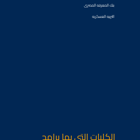
بنك المعرفه المصرى
التربيه العسكريه
الكليات التى بها برامج