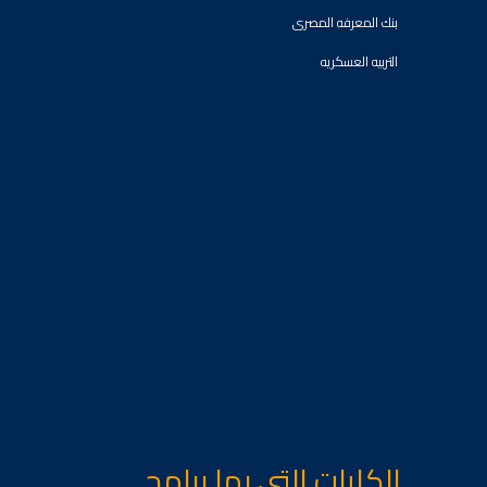
بنك المعرفه المصرى
التربيه العسكريه
الكليات التى بها برامج